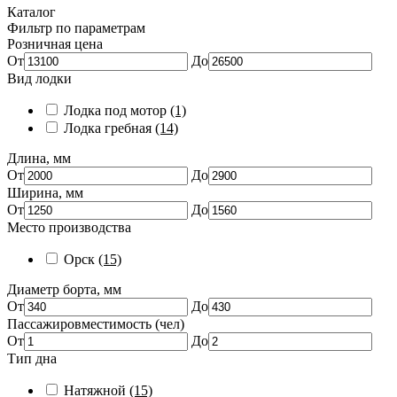
Каталог
Фильтр по параметрам
Розничная цена
От
До
Вид лодки
Лодка под мотор
(1)
Лодка гребная
(14)
Длина, мм
От
До
Ширина, мм
От
До
Место производства
Орск
(15)
Диаметр борта, мм
От
До
Пассажировместимость (чел)
От
До
Тип дна
Натяжной
(15)